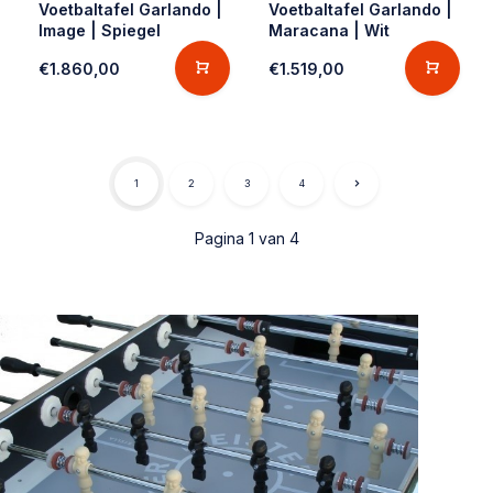
Voetbaltafel Garlando |
Voetbaltafel Garlando |
Image | Spiegel
Maracana | Wit
€1.860,00
€1.519,00
1
2
3
4
Pagina 1 van 4