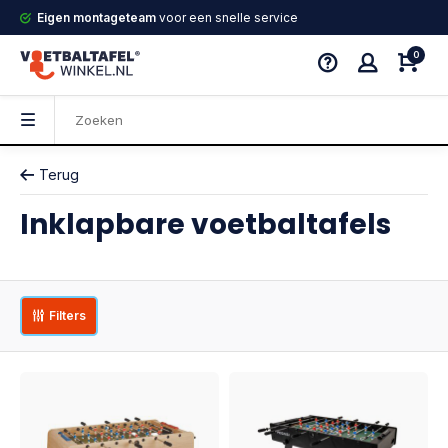
Eigen montageteam
voor een snelle service
0
Terug
Inklapbare voetbaltafels
Filters