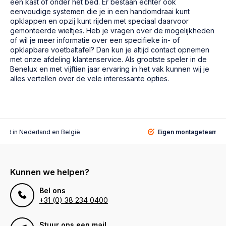
een kast of onder het bed. Er bestaan echter ook
eenvoudige systemen die je in een handomdraai kunt
opklappen en opzij kunt rijden met speciaal daarvoor
gemonteerde wieltjes. Heb je vragen over de mogelijkheden
of wil je meer informatie over een specifieke in- of
opklapbare voetbaltafel? Dan kun je altijd contact opnemen
met onze afdeling klantenservice. Als grootste speler in de
Benelux en met vijftien jaar ervaring in het vak kunnen wij je
alles vertellen over de vele interessante opties.
alist
in Nederland en België
Eigen montageteam
vo
Kunnen we helpen?
Bel ons
+31 (0) 38 234 0400
Stuur ons een mail