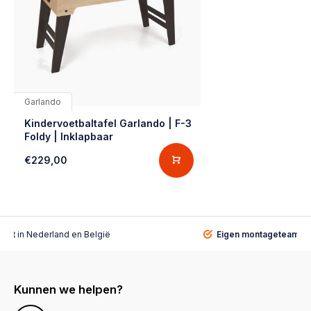
Garlando
Kindervoetbaltafel Garlando | F-3
Foldy | Inklapbaar
€229,00
alist
in Nederland en België
Eigen montageteam
vo
Kunnen we helpen?