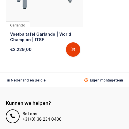
Garlando
Voetbaltafel Garlando | World
Champion | ITSF
€2.229,00
alist
in Nederland en België
Eigen montageteam
vo
Kunnen we helpen?
Bel ons
+31 (0) 38 234 0400