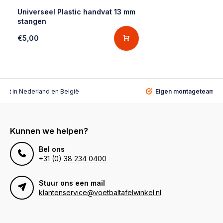
Universeel Plastic handvat 13 mm
stangen
€5,00
alist
in Nederland en België
Eigen montageteam
vo
Kunnen we helpen?
Bel ons
+31 (0) 38 234 0400
Stuur ons een mail
klantenservice@voetbaltafelwinkel.nl