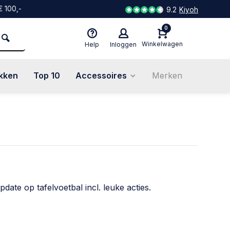
,-
9.2
Kiyoh
0
Winkelwagen
Help
Inloggen
kken
Top 10
Accessoires
Merken
pdate op tafelvoetbal incl. leuke acties.