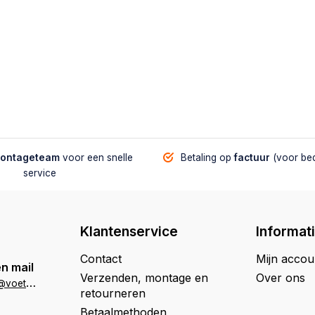
montageteam
voor een snelle
Betaling op
factuur
(voor bed
service
Klantenservice
Informat
Contact
Mijn accou
n mail
Verzenden, montage en
Over ons
k
lantenservice@voetbaltafelwinkel.nl
retourneren
Betaalmethoden