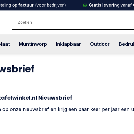
g op
factuur
(voor bedrijven)
Gratis levering
vanaf € 100
plaat
Muntinworp
Inklapbaar
Outdoor
Bedru
wsbrief
afelwinkel.nl Nieuwsbrief
in op onze nieuwsbrief en krijg een paar keer per jaar een u