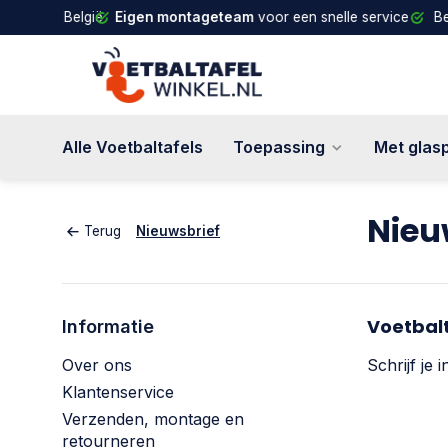
d en België
Eigen montageteam
voor een snelle service
Betalin
Alle Voetbaltafels
Toepassing
Met glas
Nieu
Terug
Nieuwsbrief
Voetbalt
Informatie
Over ons
Schrijf je 
Klantenservice
Verzenden, montage en
retourneren