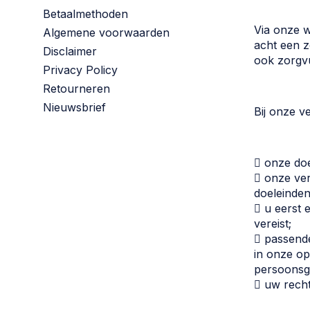
Betaalmethoden
Via onze 
Algemene voorwaarden
acht een 
Disclaimer
ook zorgvu
Privacy Policy
Retourneren
Nieuwsbrief
Bij onze v
 onze doe
 onze ver
doeleinden
 u eerst 
vereist;
 passend
in onze o
persoonsg
 uw recht