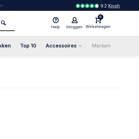
,-
9.2
Kiyoh
0
Winkelwagen
Help
Inloggen
kken
Top 10
Accessoires
Merken