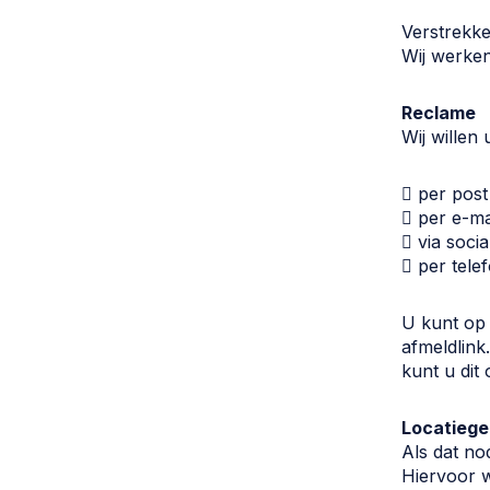
Verstrekk
Wij werke
Reclame
Wij willen
 per post
 per e-ma
 via soci
 per tele
U kunt op 
afmeldlink
kunt u dit
Locatieg
Als dat no
Hiervoor 