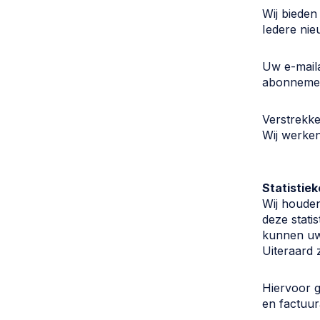
Wij bieden
Iedere nie
Uw e-maila
abonnemen
Verstrekk
Wij werke
Statistiek
Wij houden
deze stati
kunnen uw
Uiteraard z
Hiervoor 
en factuur