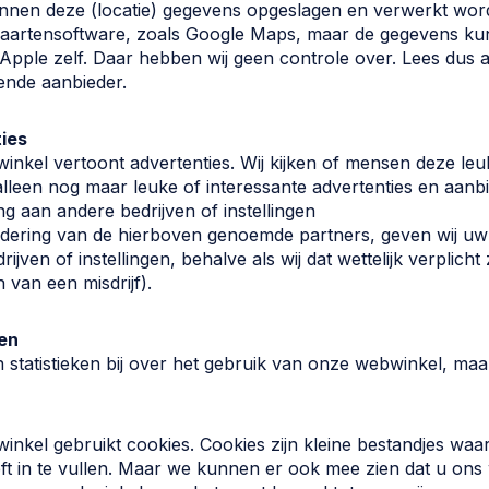
nnen deze (locatie) gegevens opgeslagen en verwerkt word
/kaartensoftware, zoals Google Maps, maar de gegevens ku
Apple zelf. Daar hebben wij geen controle over. Lees dus a
ende aanbieder.
ies
nkel vertoont advertenties. Wij kijken of mensen deze leuk
lleen nog maar leuke of interessante advertenties en aanb
ng aan andere bedrijven of instellingen
ndering van de hierboven genoemde partners, geven wij 
ijven of instellingen, behalve als wij dat wettelijk verplicht z
van een misdrijf).
ken
 statistieken bij over het gebruik van onze webwinkel, maar
nkel gebruikt cookies. Cookies zijn kleine bestandjes waar
ft in te vullen. Maar we kunnen er ook mee zien dat u ons