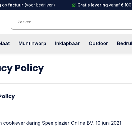
g op
factuur
(voor bedrijven)
Gratis levering
vanaf € 100
plaat
Muntinworp
Inklapbaar
Outdoor
Bedru
acy Policy
Policy
n cookieverklaring Speelplezier Online BV, 10 juni 2021