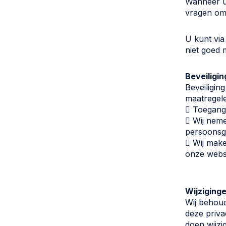
Wanneer u 
vragen om
U kunt vi
niet goed 
Beveiligin
Beveiligin
maatregel
 Toegang
 Wij neme
persoonsg
 Wij make
onze webs
Wijziginge
Wij behoud
deze priva
doen wijzi