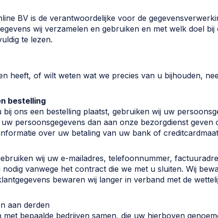
ine BV is de verantwoordelijke voor de gegevensverwerking
gevens wij verzamelen en gebruiken en met welk doel bij 
uldig te lezen.
en heeft, of wilt weten wat we precies van u bijhouden, n
n bestelling
bij ons een bestelling plaatst, gebruiken wij uw persoons
uw persoonsgegevens dan aan onze bezorgdienst geven om 
j informatie over uw betaling van uw bank of creditcardmaat
gebruiken wij uw e-mailadres, telefoonnummer, factuuradr
 nodig vanwege het contract die we met u sluiten. Wij bewar
lantgegevens bewaren wij langer in verband met de wettelij
en aan derden
n met bepaalde bedrijven samen, die uw hierboven genoe