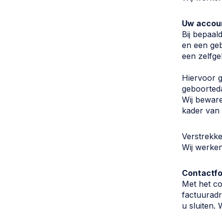
Uw accou
Bij bepaal
en een ge
een zelfg
Hiervoor g
geboorteda
Wij beware
kader van 
Verstrekk
Wij werke
Contactfo
Met het co
factuurad
u sluiten.