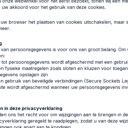
onze webwinkel voor het eerst bezoekt, tonen wij een meld
 uw akkoord voor het gebruik van deze cookies.
a uw browser het plaatsen van cookies uitschakelen, maa
meer.
g
g van persoonsgegevens is voor ons van groot belang. Om
en:
 tot persoonsgegevens wordt afgeschermd met een gebr
n fysieke maatregelen zoals sloten en kluizen voor toeg
egevens opslagen zijn
n gebruik van beveiligde verbindingen (Secure Sockets La
ite wordt afgeschermd wanneer uw persoonsgegevens inv
n in deze privacyverklaring
en ons het recht voor om wijzigingen aan te brengen in de
cyverklaring geregeld te raadplegen, zodat u van deze wijz
gingen ook apart aan te kondigen.