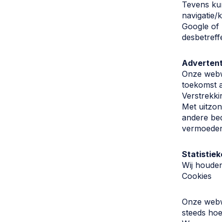
Tevens ku
navigatie
Google of 
desbetreff
Advertent
Onze webwi
toekomst a
Verstrekki
Met uitzo
andere bedr
vermoeden 
Statistie
Wij houden
Cookies
Onze webwi
steeds hoe