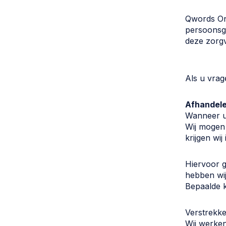
Qwords Onl
persoonsge
deze zorgv
Als u vrag
Afhandele
Wanneer u 
Wij mogen 
krijgen wi
Hiervoor 
hebben wij
Bepaalde k
Verstrekk
Wij werke