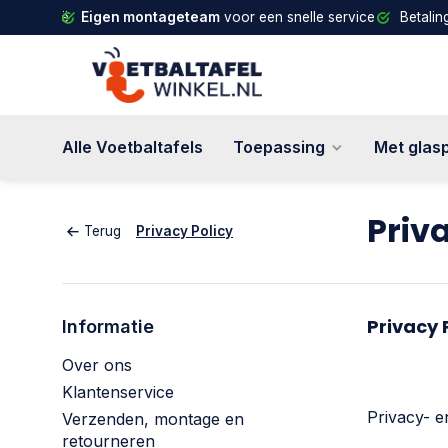
d en België
Eigen montageteam
voor een snelle service
Betalin
Alle Voetbaltafels
Toepassing
Met glas
Priv
Terug
Privacy Policy
Privacy 
Informatie
Over ons
Klantenservice
Privacy- e
Verzenden, montage en
retourneren