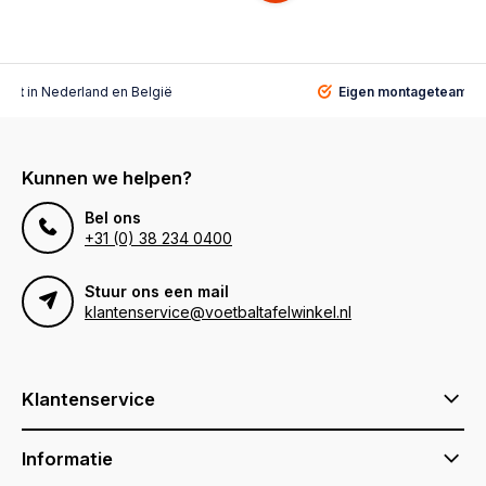
alist
in Nederland en België
Eigen montageteam
vo
Kunnen we helpen?
Bel ons
+31 (0) 38 234 0400
Stuur ons een mail
klantenservice@voetbaltafelwinkel.nl
Klantenservice
Informatie