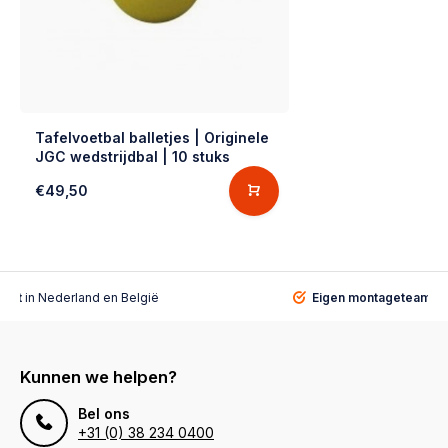
Tafelvoetbal balletjes | Originele
JGC wedstrijdbal | 10 stuks
€49,50
alist
in Nederland en België
Eigen montageteam
vo
Kunnen we helpen?
Bel ons
+31 (0) 38 234 0400