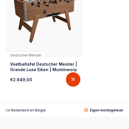
Deutscher Meister
Voetbaltafel Deutscher Meister |
Grande Luxe Eiken | Muntinworp
€2.949,00
alist
in Nederland en België
Eigen montageteam
vo