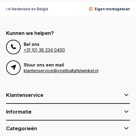
alist
in Nederland en België
Eigen montageteam
vo
Kunnen we helpen?
Bel ons
+31 (0) 38 234 0400
Stuur ons een mail
klantenservice@voetbaltafelwinkel.nl
Klantenservice
Informatie
Categorieën