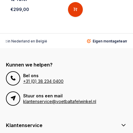
€299,00
alist
in Nederland en België
Eigen montageteam
vo
Kunnen we helpen?
Bel ons
+31 (0) 38 234 0400
Stuur ons een mail
klantenservice@voetbaltafelwinkel.nl
Klantenservice