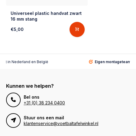
Universeel plastic handvat zwart
16 mm stang
€5,00
alist
in Nederland en België
Eigen montageteam
vo
Kunnen we helpen?
Bel ons
+31 (0) 38 234 0400
Stuur ons een mail
klantenservice@voetbaltafelwinkel.nl