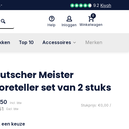
,-
9.2
Kiyoh
0
Winkelwagen
Help
Inloggen
kken
Top 10
Accessoires
Merken
utscher Meister
oreteller set van 2 stuks
,50
Incl. btw
Stukprijs: €0,00 /
51
Excl. btw
 een keuze