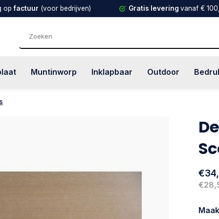
g op
factuur
(voor bedrijven)
Gratis levering
vanaf € 100
plaat
Muntinworp
Inklapbaar
Outdoor
Bedru
s
De
Sc
€34
€28,
Maak