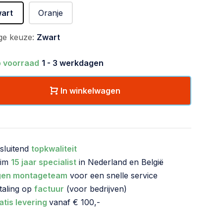
art
Oranje
ge keuze:
Zwart
 voorraad
1 - 3 werkdagen
In winkelwagen
tsluitend
topkwaliteit
uim
15 jaar specialist
in Nederland en België
gen montageteam
voor een snelle service
taling op
factuur
(voor bedrijven)
atis levering
vanaf € 100,-