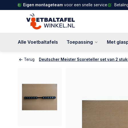
d en België
Eigen montageteam
voor een snelle service
Betalin
Alle Voetbaltafels
Toepassing
Met glas
Terug
Deutscher Meister Scoreteller set van 2 stuk