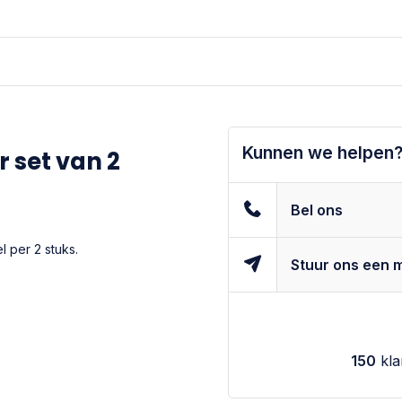
Kunnen we helpen
r set van 2
Bel ons
l per 2 stuks.
Stuur ons een m
150
kla