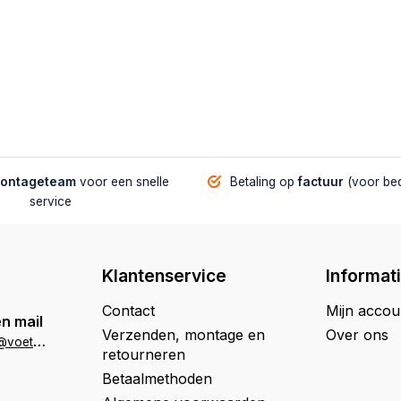
montageteam
voor een snelle
Betaling op
factuur
(voor bed
service
Klantenservice
Informat
Contact
Mijn accou
n mail
Verzenden, montage en
Over ons
k
lantenservice@voetbaltafelwinkel.nl
retourneren
Betaalmethoden