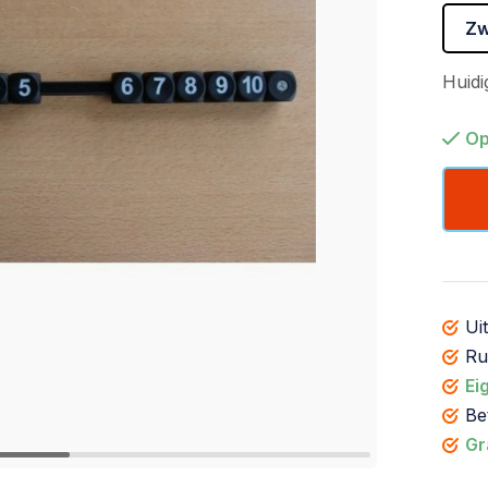
Zw
Huidi
Op
Ui
R
Ei
Be
Gr