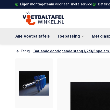
d en België
Eigen montageteam
voor een snelle service
Betalin
Alle Voetbaltafels
Toepassing
Met glas
Terug
Garlando doorlopende stang 1/2/3/5 spelers