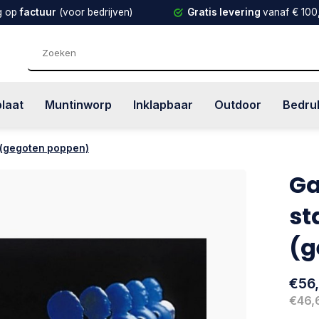
g op
factuur
(voor bedrijven)
Gratis levering
vanaf € 100
plaat
Muntinworp
Inklapbaar
Outdoor
Bedru
 (gegoten poppen)
Ga
st
(g
€56
€46,