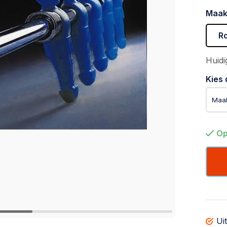
Maak
R
Huidi
Kies 
Op
Ui