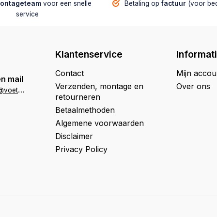
montageteam
voor een snelle
Betaling op
factuur
(voor bed
service
Klantenservice
Informat
Contact
Mijn accou
n mail
Verzenden, montage en
Over ons
k
lantenservice@voetbaltafelwinkel.nl
retourneren
Betaalmethoden
Algemene voorwaarden
Disclaimer
Privacy Policy