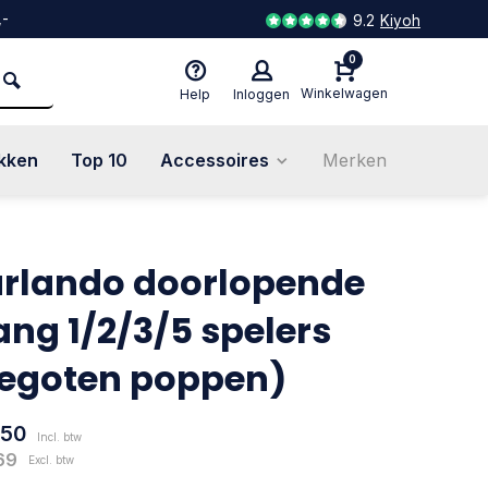
,-
9.2
Kiyoh
0
Winkelwagen
Help
Inloggen
kken
Top 10
Accessoires
Merken
rlando doorlopende
ang 1/2/3/5 spelers
egoten poppen)
,50
Incl. btw
69
Excl. btw