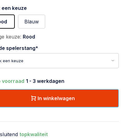
 een keuze
ood
Blauw
ge keuze:
Rood
de spelerstang
*
 voorraad
1 - 3 werkdagen
In winkelwagen
tsluitend
topkwaliteit