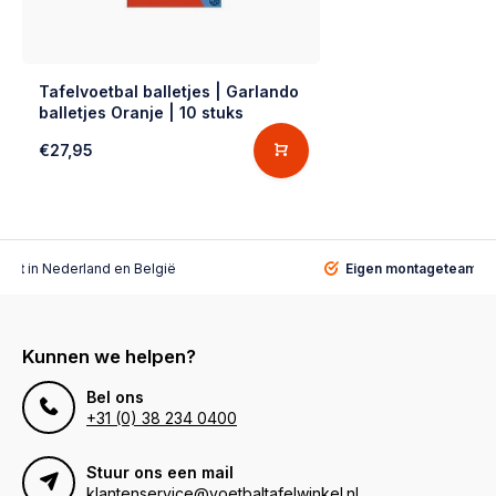
Tafelvoetbal balletjes | Garlando
balletjes Oranje | 10 stuks
€27,95
alist
in Nederland en België
Eigen montageteam
vo
Kunnen we helpen?
Bel ons
+31 (0) 38 234 0400
Stuur ons een mail
klantenservice@voetbaltafelwinkel.nl