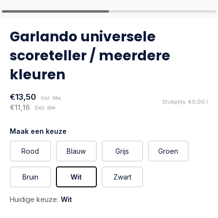
Garlando universele
scoreteller / meerdere
kleuren
€13,50
Incl. btw
Stukprijs: €0,00 /
€11,16
Excl. btw
Maak een keuze
Rood
Blauw
Grijs
Groen
Bruin
Wit
Zwart
Huidige keuze:
Wit