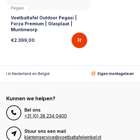
Pegasi
Voetbaltafel Outdoor Pegasi |
Forza Premium | Glasplaat |
Muntinworp
€2.399,00
alist
in Nederland en België
Eigen montageteam
vo
Kunnen we helpen?
Bel ons
+31 (0) 38 234 0400
Stuur ons een mail
klantenservice@voetbaltafelwinkel.nl