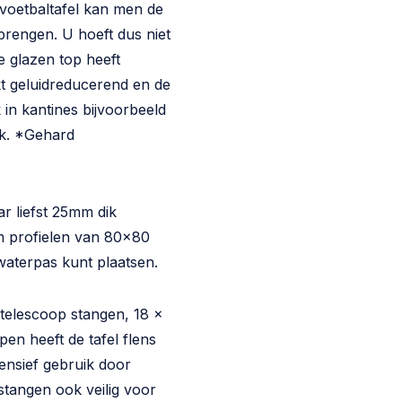
 voetbaltafel kan men de
nbrengen. U hoeft dus niet
De glazen top heeft
t geluidreducerend en de
k in kantines bijvoorbeeld
ik. *Gehard
r liefst 25mm dik
um profielen van 80x80
waterpas kunt plaatsen.
 telescoop stangen, 18 x
en heeft de tafel flens
tensief gebruik door
stangen ook veilig voor