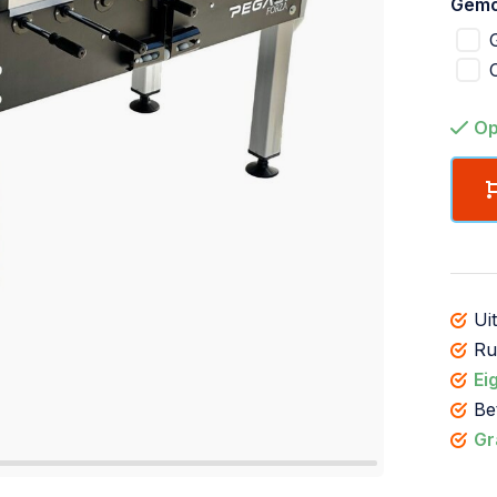
Gemo
Op
Ui
R
Ei
Be
Gr