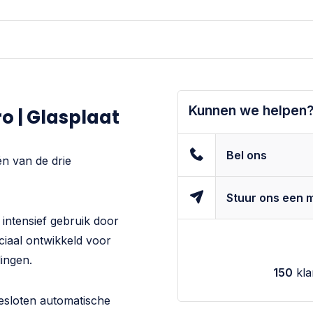
Kunnen we helpen
ro | Glasplaat
Bel ons
én van de drie
Stuur ons een m
 intensief gebruik door
ciaal ontwikkeld voor
lingen.
150
kla
gesloten automatische