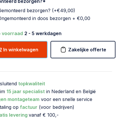
nteerd bezorgen?
*
Gemonteerd bezorgen? (+€49,00)
Ongemonteerd in doos bezorgen + €0,00
 voorraad
2 - 5 werkdagen
In winkelwagen
Zakelijke offerte
tsluitend
topkwaliteit
uim
15 jaar specialist
in Nederland en België
gen montageteam
voor een snelle service
taling op
factuur
(voor bedrijven)
atis levering
vanaf € 100,-