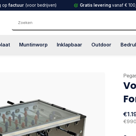
g op
factuur
(voor bedrijven)
Gratis levering
vanaf € 100
plaat
Muntinworp
Inklapbaar
Outdoor
Bedru
Pegas
Vo
Fo
€1.1
€990