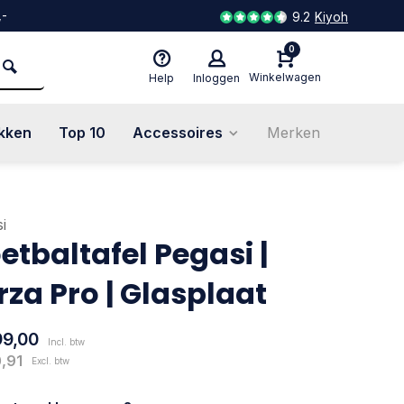
,-
9.2
Kiyoh
0
Winkelwagen
Help
Inloggen
kken
Top 10
Accessoires
Merken
i
etbaltafel Pegasi |
rza Pro | Glasplaat
99,00
Incl. btw
,91
Excl. btw