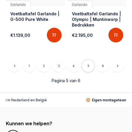
Garlando
Garlando
Voetbaltafel Garlando |
Voetbaltafel Garlando |
G-500 Pure White
Olympic | Muntinworp |
Bedrukken
€1.139,00
€2.195,00
1
2
3
4
5
6
Pagina 5 van 6
alist
in Nederland en België
Eigen montageteam
vo
Kunnen we helpen?