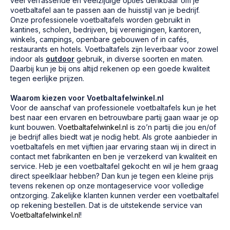
veel verrassende en veelzijdige opties denkbaar om je
voetbaltafel aan te passen aan de huisstijl van je bedrijf.
Onze professionele voetbaltafels worden gebruikt in
kantines, scholen, bedrijven, bij verenigingen, kantoren,
winkels, campings, openbare gebouwen of in cafés,
restaurants en hotels. Voetbaltafels zijn leverbaar voor zowel
indoor als
outdoor
gebruik, in diverse soorten en maten.
Daarbij kun je bij ons altijd rekenen op een goede kwaliteit
tegen eerlijke prijzen.
Waarom kiezen voor Voetbaltafelwinkel.nl
Voor de aanschaf van professionele voetbaltafels kun je het
best naar een ervaren en betrouwbare partij gaan waar je op
kunt bouwen.
Voetbaltafelwinkel.nl
is zo’n partij die jou en/of
je bedrijf alles biedt wat je nodig hebt. Als grote aanbieder in
voetbaltafels en met vijftien jaar ervaring staan wij in direct in
contact met fabrikanten en ben je verzekerd van kwaliteit en
service. Heb je een voetbaltafel gekocht en wil je hem graag
direct speelklaar hebben? Dan kun je tegen een kleine prijs
tevens rekenen op onze montageservice voor volledige
ontzorging. Zakelijke klanten kunnen verder een voetbaltafel
op rekening bestellen. Dat is de uitstekende service van
Voetbaltafelwinkel.nl
!