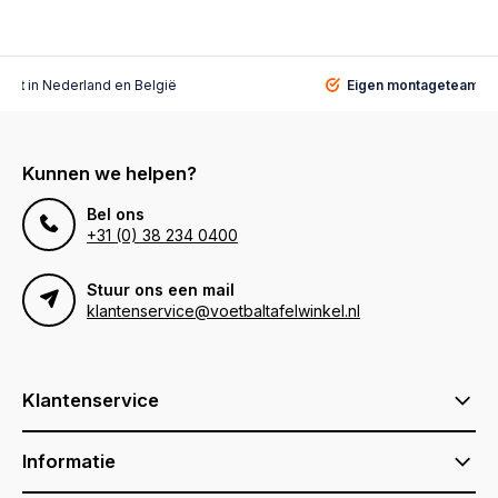
alist
in Nederland en België
Eigen montageteam
vo
Kunnen we helpen?
Bel ons
+31 (0) 38 234 0400
Stuur ons een mail
klantenservice@voetbaltafelwinkel.nl
Klantenservice
Informatie