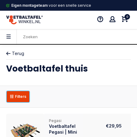
Eigen montageteam
voor een snelle service
0
Terug
Voetbaltafel thuis
Filters
Pegasi
€29,95
Voetbaltafel
Pegasi | Mini