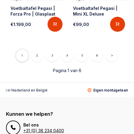
Voetbaltafel Pegasi |
Voetbaltafel Pegasi |
Forza Pro | Glasplaat
Mini XL Deluxe
€1.199,00
€99,00
1
2
3
4
5
6
Pagina 1 van 6
alist
in Nederland en België
Eigen montageteam
vo
Kunnen we helpen?
Bel ons
+31 (0) 38 234 0400