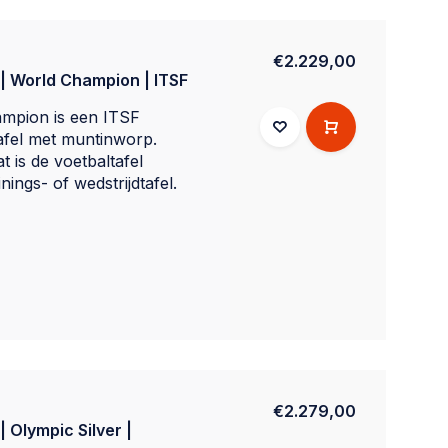
€2.229,00
 | World Champion | ITSF
mpion is een ITSF
afel met muntinworp.
t is de voetbaltafel
inings- of wedstrijdtafel.
€2.279,00
 Olympic Silver |