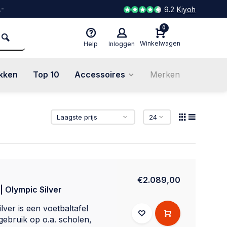
,-
9.2
Kiyoh
0
Winkelwagen
Help
Inloggen
kken
Top 10
Accessoires
Merken
€2.089,00
| Olympic Silver
ver is een voetbaltafel
 gebruik op o.a. scholen,