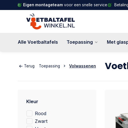
d en België
Eigen montageteam
voor een snelle service
Betalin
Alle Voetbaltafels
Toepassing
Met glas
Voet
Terug
Toepassing
Volwassenen
Kleur
Rood
Zwart