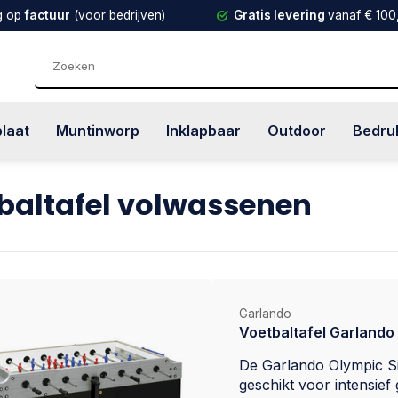
g op
factuur
(voor bedrijven)
Gratis levering
vanaf € 100
plaat
Muntinworp
Inklapbaar
Outdoor
Bedru
baltafel volwassenen
Garlando
Voetbaltafel Garlando 
De Garlando Olympic Sil
geschikt voor intensief